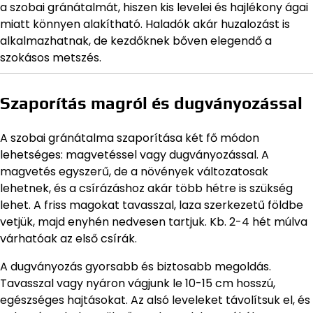
a szobai gránátalmát, hiszen kis levelei és hajlékony ágai
miatt könnyen alakítható. Haladók akár huzalozást is
alkalmazhatnak, de kezdőknek bőven elegendő a
szokásos metszés.
Szaporítás magról és dugványozással
A szobai gránátalma szaporítása két fő módon
lehetséges: magvetéssel vagy dugványozással. A
magvetés egyszerű, de a növények változatosak
lehetnek, és a csírázáshoz akár több hétre is szükség
lehet. A friss magokat tavasszal, laza szerkezetű földbe
vetjük, majd enyhén nedvesen tartjuk. Kb. 2-4 hét múlva
várhatóak az első csírák.
A dugványozás gyorsabb és biztosabb megoldás.
Tavasszal vagy nyáron vágjunk le 10-15 cm hosszú,
egészséges hajtásokat. Az alsó leveleket távolítsuk el, és