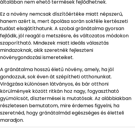
általában nem ehető termések fejlődhetnek.
Ez a növény nemcsak díszítőértéke miatt népszerű,
hanem azért is, mert ápolása során sokféle kertészeti
tudást elsajátíthatunk. A szobai gránátalma gyorsan
fejlődik, jól reagál a metszésre, és változatos módokon
szaporítható. Mindezek miatt ideális választás
mindazoknak, akik szeretnék fejleszteni
növénygondozási ismereteiket.
A gránátalma hosszú életű növény, amely, ha jól
gondozzuk, sok éven át szépítheti otthonunkat.
Virágzása különösen látványos, és bár otthoni
körülmények között ritkán hoz nagy, fogyasztható
gyümölcsöt, dísztermései is mutatósak. Az alábbiakban
részletesen bemutatom, mire érdemes figyelni, ha
szeretnéd, hogy gránátalmád egészséges és életteli
maradjon.