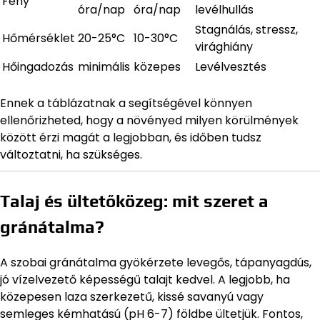
Fény
óra/nap
óra/nap
levélhullás
Stagnálás, stressz,
Hőmérséklet
20-25°C
10-30°C
virághiány
Hőingadozás
minimális
közepes
Levélvesztés
Ennek a táblázatnak a segítségével könnyen
ellenőrizheted, hogy a növényed milyen körülmények
között érzi magát a legjobban, és időben tudsz
változtatni, ha szükséges.
Talaj és ültetőközeg: mit szeret a
gránátalma?
A szobai gránátalma gyökérzete levegős, tápanyagdús,
jó vízelvezető képességű talajt kedvel. A legjobb, ha
közepesen laza szerkezetű, kissé savanyú vagy
semleges kémhatású (pH 6-7) földbe ültetjük. Fontos,