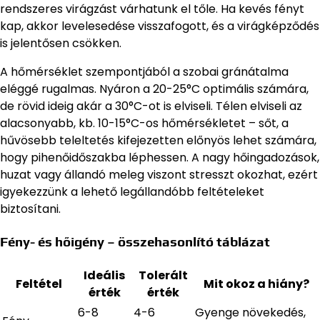
rendszeres virágzást várhatunk el tőle. Ha kevés fényt
kap, akkor levelesedése visszafogott, és a virágképződés
is jelentősen csökken.
A hőmérséklet szempontjából a szobai gránátalma
eléggé rugalmas. Nyáron a 20-25°C optimális számára,
de rövid ideig akár a 30°C-ot is elviseli. Télen elviseli az
alacsonyabb, kb. 10-15°C-os hőmérsékletet – sőt, a
hűvösebb teleltetés kifejezetten előnyös lehet számára,
hogy pihenőidőszakba léphessen. A nagy hőingadozások,
huzat vagy állandó meleg viszont stresszt okozhat, ezért
igyekezzünk a lehető legállandóbb feltételeket
biztosítani.
Fény- és hőigény – összehasonlító táblázat
Ideális
Tolerált
Feltétel
Mit okoz a hiány?
érték
érték
6-8
4-6
Gyenge növekedés,