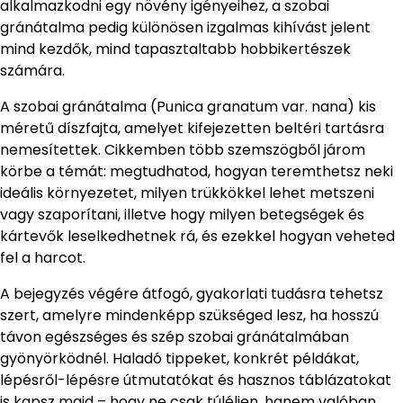
alkalmazkodni egy növény igényeihez, a szobai
gránátalma pedig különösen izgalmas kihívást jelent
mind kezdők, mind tapasztaltabb hobbikertészek
számára.
A szobai gránátalma (Punica granatum var. nana) kis
méretű díszfajta, amelyet kifejezetten beltéri tartásra
nemesítettek. Cikkemben több szemszögből járom
körbe a témát: megtudhatod, hogyan teremthetsz neki
ideális környezetet, milyen trükkökkel lehet metszeni
vagy szaporítani, illetve hogy milyen betegségek és
kártevők leselkedhetnek rá, és ezekkel hogyan veheted
fel a harcot.
A bejegyzés végére átfogó, gyakorlati tudásra tehetsz
szert, amelyre mindenképp szükséged lesz, ha hosszú
távon egészséges és szép szobai gránátalmában
gyönyörködnél. Haladó tippeket, konkrét példákat,
lépésről-lépésre útmutatókat és hasznos táblázatokat
is kapsz majd – hogy ne csak túléljen, hanem valóban