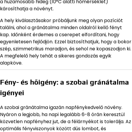
a huzamosabb hideg (10°C alatti hőmérséklet)
károsíthatja a növényt.
A hely kiválasztásakor próbáljunk meg olyan pozíciót
találni, ahol a gránátalma minden oldalról kellő fényt
kap. Időnként érdemes a cserepet elfordítani, hogy
egyenletesen fejlődjön. Ezzel biztosíthatjuk, hogy a bokor
szép, szimmetrikus maradjon, és sehol ne kopaszodjon ki.
A megfelelő hely tehát a sikeres gondozás egyik
alapköve.
Fény- és hőigény: a szobai gránátalma
igényei
A szobai gránátalma igazán napfénykedvelő növény.
Nyáron a legjobb, ha napi legalább 6-8 órán keresztül
közvetlen napfényhez jut, de a félárnyékot is tolerálja. Az
optimális fényviszonyok között dús lombot, és