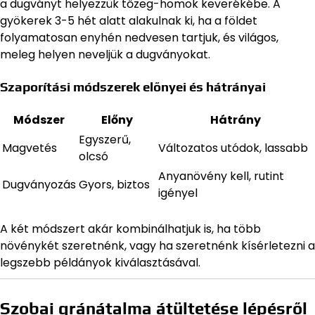
a dugványt helyezzük tőzeg-homok keverékébe. A
gyökerek 3-5 hét alatt alakulnak ki, ha a földet
folyamatosan enyhén nedvesen tartjuk, és világos,
meleg helyen neveljük a dugványokat.
Szaporítási módszerek előnyei és hátrányai
Módszer
Előny
Hátrány
Egyszerű,
Magvetés
Változatos utódok, lassabb
olcsó
Anyanövény kell, rutint
Dugványozás
Gyors, biztos
igényel
A két módszert akár kombinálhatjuk is, ha több
növénykét szeretnénk, vagy ha szeretnénk kísérletezni a
legszebb példányok kiválasztásával.
Szobai gránátalma átültetése lépésről