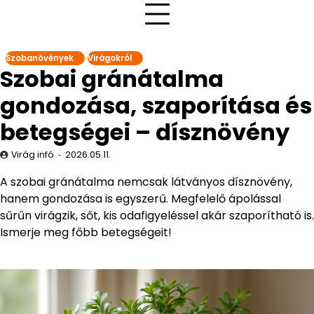
Szobanövények
Virágokról
Szobai gránátalma
gondozása, szaporítása és
betegségei – dísznövény
Virág infó
2026.05.11.
A szobai gránátalma nemcsak látványos dísznövény,
hanem gondozása is egyszerű. Megfelelő ápolással
sűrűn virágzik, sőt, kis odafigyeléssel akár szaporítható is.
Ismerje meg főbb betegségeit!