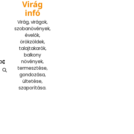
Virág
Skip
to
infó
content
Virág, virágok,
szobanövények,
évelők,
örökzöldek,
talajtakarók,
balkony
növények,
termesztése,
gondozása,
ültetése,
szaporítása.