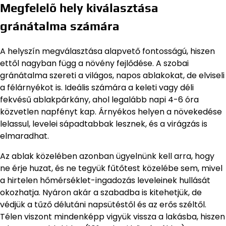
Megfelelő hely kiválasztása
gránátalma számára
A helyszín megválasztása alapvető fontosságú, hiszen
ettől nagyban függ a növény fejlődése. A szobai
gránátalma szereti a világos, napos ablakokat, de elviseli
a félárnyékot is. Ideális számára a keleti vagy déli
fekvésű ablakpárkány, ahol legalább napi 4-6 óra
közvetlen napfényt kap. Árnyékos helyen a növekedése
lelassul, levelei sápadtabbak lesznek, és a virágzás is
elmaradhat.
Az ablak közelében azonban ügyelnünk kell arra, hogy
ne érje huzat, és ne tegyük fűtőtest közelébe sem, mivel
a hirtelen hőmérséklet-ingadozás leveleinek hullását
okozhatja. Nyáron akár a szabadba is kitehetjük, de
védjük a tűző délutáni napsütéstől és az erős széltől.
Télen viszont mindenképp vigyük vissza a lakásba, hiszen