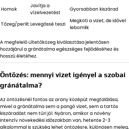
Javítja a
Homok
Gyorsabban kiszárad
vízelvezetést
Megköti a vizet, de idővel
Tőzeg/perlit
Levegőssé teszi
lebomlik
A megfelelő ültetőközeg kiválasztása jelentősen
hozzájárul a gránátalma egészséges fejlődéséhez és
hosszú életéhez.
Öntözés: mennyi vizet igényel a szobai
gránátalma?
Az öntözésnél fontos az arany középút megtalálása,
mivel a gránátalma sem a pangó vizet, sem a tartós
kiszáradást nem tűri jól. Nyáron, amikor a növény
intenzív növekedési időszakban van, hetente 2-3
alkalommal is szükség lehet öntözésre, különösen meleg,