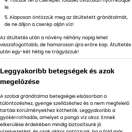
Töltsük fel a cserepet földdel, óvatosan nyomkodjuk
le.
Alaposan öntözzük meg az átültetett gránátalmát,
de ne álljon a cserép alján víz!
Az átültetés után a növény néhány napig lehet
visszafogottabb, de hamarosan újra erőre kap. Átültetés
után egy-két hétig ne trágyázzuk!
Leggyakoribb betegségek és azok
megelőzése
A szobai gránátalma betegségei elsősorban a
túlöntözéshez, gyenge szellőzéshez és a nem megfelelő
tartási körülményekhez köthetők. Leggyakoribb a
gyökérrothadás, amelyet a pangó víz okoz. Ennek
elkerülése érdekében mindig biztosítsunk jó
vízelvezetést, és csak akkor öntözzünk, ha a föld már