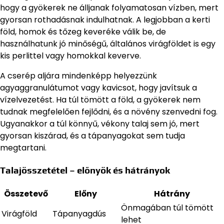
hogy a gyökerek ne álljanak folyamatosan vízben, mert
gyorsan rothadásnak indulhatnak. A legjobban a kerti
föld, homok és tőzeg keveréke válik be, de
használhatunk jó minőségű, általános virágföldet is egy
kis perlittel vagy homokkal keverve.
A cserép aljára mindenképp helyezzünk
agyaggranulátumot vagy kavicsot, hogy javítsuk a
vízelvezetést. Ha túl tömött a föld, a gyökerek nem
tudnak megfelelően fejlődni, és a növény szenvedni fog.
Ugyanakkor a túl könnyű, vékony talaj sem jó, mert
gyorsan kiszárad, és a tápanyagokat sem tudja
megtartani.
Talajösszetétel – előnyök és hátrányok
Összetevő
Előny
Hátrány
Önmagában túl tömött
Virágföld
Tápanyagdús
lehet