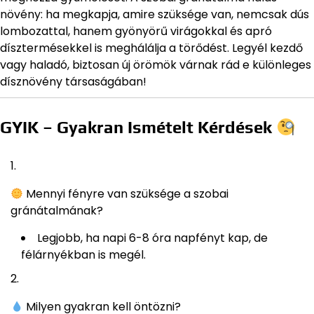
növény: ha megkapja, amire szüksége van, nemcsak dús
lombozattal, hanem gyönyörű virágokkal és apró
dísztermésekkel is meghálálja a törődést. Legyél kezdő
vagy haladó, biztosan új örömök várnak rád e különleges
dísznövény társaságában!
GYIK – Gyakran Ismételt Kérdések
Mennyi fényre van szüksége a szobai
gránátalmának?
Legjobb, ha napi 6-8 óra napfényt kap, de
félárnyékban is megél.
Milyen gyakran kell öntözni?