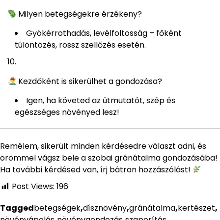
Milyen betegségekre érzékeny?
Gyökérrothadás, levélfoltosság – főként
túlöntözés, rossz szellőzés esetén.
Kezdőként is sikerülhet a gondozása?
Igen, ha követed az útmutatót, szép és
egészséges növényed lesz!
Remélem, sikerült minden kérdésedre választ adni, és
örömmel vágsz bele a szobai gránátalma gondozásába!
Ha további kérdésed van, írj bátran hozzászólást!
Post Views:
196
Tagged
betegségek
,
dísznövény
,
gránátalma
,
kertészet
,
növényápolás
,
növénygondozás
,
szaporítás
,