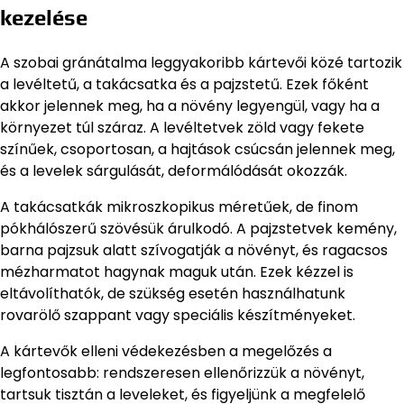
kezelése
A szobai gránátalma leggyakoribb kártevői közé tartozik
a levéltetű, a takácsatka és a pajzstetű. Ezek főként
akkor jelennek meg, ha a növény legyengül, vagy ha a
környezet túl száraz. A levéltetvek zöld vagy fekete
színűek, csoportosan, a hajtások csúcsán jelennek meg,
és a levelek sárgulását, deformálódását okozzák.
A takácsatkák mikroszkopikus méretűek, de finom
pókhálószerű szövésük árulkodó. A pajzstetvek kemény,
barna pajzsuk alatt szívogatják a növényt, és ragacsos
mézharmatot hagynak maguk után. Ezek kézzel is
eltávolíthatók, de szükség esetén használhatunk
rovarölő szappant vagy speciális készítményeket.
A kártevők elleni védekezésben a megelőzés a
legfontosabb: rendszeresen ellenőrizzük a növényt,
tartsuk tisztán a leveleket, és figyeljünk a megfelelő