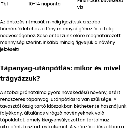
Pihenőidő: kevesebb
Tél
10-14 naponta
víz
Az öntözés ritmusát mindig igazítsuk a szoba
hőmérsékletéhez, a fény mennyiségéhez és a talaj
nedvességéhez. Sose öntözzünk előre meghatározott
mennyiség szerint, inkább mindig figyeljük a növény
jelzéseit!
Tápanyag-utánpótlás: mikor és mivel
trágyázzuk?
A szobai gránátalma gyors növekedésű növény, ezért
rendszeres tápanyag-utánpótlásra van szüksége. A
tavasztól őszig tartó időszakban kéthetente használjunk
folyékony, általános virágzó növényeknek való
tápoldatot, amely kiegyensúlyozottan tartalmaz
nitrogént, foszfort és káliumot. A virágzási időszakban a