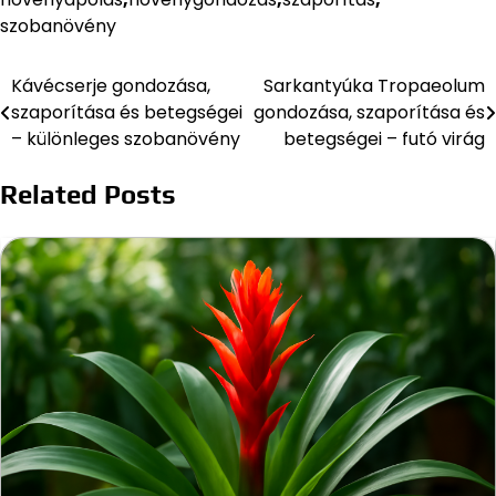
szobanövény
Kávécserje gondozása,
Sarkantyúka Tropaeolum
Bejegyzés
szaporítása és betegségei
gondozása, szaporítása és
navigáció
– különleges szobanövény
betegségei – futó virág
Related Posts