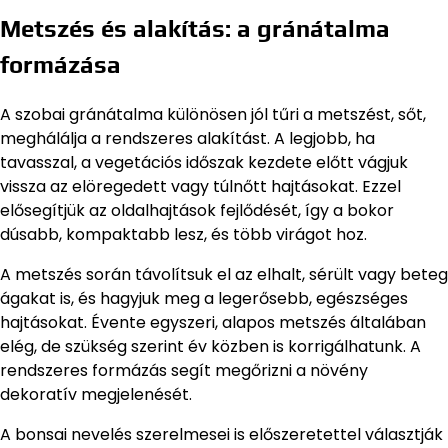
Metszés és alakítás: a gránátalma
formázása
A szobai gránátalma különösen jól tűri a metszést, sőt,
meghálálja a rendszeres alakítást. A legjobb, ha
tavasszal, a vegetációs időszak kezdete előtt vágjuk
vissza az elöregedett vagy túlnőtt hajtásokat. Ezzel
elősegítjük az oldalhajtások fejlődését, így a bokor
dúsabb, kompaktabb lesz, és több virágot hoz.
A metszés során távolítsuk el az elhalt, sérült vagy beteg
ágakat is, és hagyjuk meg a legerősebb, egészséges
hajtásokat. Évente egyszeri, alapos metszés általában
elég, de szükség szerint év közben is korrigálhatunk. A
rendszeres formázás segít megőrizni a növény
dekoratív megjelenését.
A bonsai nevelés szerelmesei is előszeretettel választják