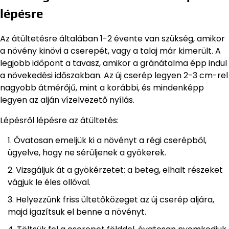
lépésre
Az átültetésre általában 1-2 évente van szükség, amikor
a növény kinövi a cserepét, vagy a talaj már kimerült. A
legjobb időpont a tavasz, amikor a gránátalma épp indul
a növekedési időszakban. Az új cserép legyen 2-3 cm-rel
nagyobb átmérőjű, mint a korábbi, és mindenképp
legyen az alján vízelvezető nyílás.
Lépésről lépésre az átültetés:
Óvatosan emeljük ki a növényt a régi cserépből,
ügyelve, hogy ne sérüljenek a gyökerek.
Vizsgáljuk át a gyökérzetet: a beteg, elhalt részeket
vágjuk le éles ollóval.
Helyezzünk friss ültetőközeget az új cserép aljára,
majd igazítsuk el benne a növényt.