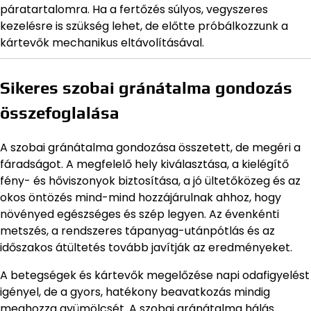
páratartalomra. Ha a fertőzés súlyos, vegyszeres
kezelésre is szükség lehet, de előtte próbálkozzunk a
kártevők mechanikus eltávolításával.
Sikeres szobai gránátalma gondozás
összefoglalása
A szobai gránátalma gondozása összetett, de megéri a
fáradságot. A megfelelő hely kiválasztása, a kielégítő
fény- és hőviszonyok biztosítása, a jó ültetőközeg és az
okos öntözés mind-mind hozzájárulnak ahhoz, hogy
növényed egészséges és szép legyen. Az évenkénti
metszés, a rendszeres tápanyag-utánpótlás és az
időszakos átültetés tovább javítják az eredményeket.
A betegségek és kártevők megelőzése napi odafigyelést
igényel, de a gyors, hatékony beavatkozás mindig
meghozza gyümölcsét. A szobai gránátalma hálás