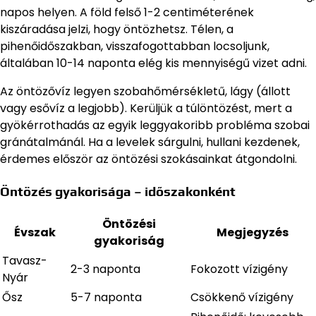
napos helyen. A föld felső 1-2 centiméterének
kiszáradása jelzi, hogy öntözhetsz. Télen, a
pihenőidőszakban, visszafogottabban locsoljunk,
általában 10-14 naponta elég kis mennyiségű vizet adni.
Az öntözővíz legyen szobahőmérsékletű, lágy (állott
vagy esővíz a legjobb). Kerüljük a túlöntözést, mert a
gyökérrothadás az egyik leggyakoribb probléma szobai
gránátalmánál. Ha a levelek sárgulni, hullani kezdenek,
érdemes először az öntözési szokásainkat átgondolni.
Öntözés gyakorisága – időszakonként
Öntözési
Évszak
Megjegyzés
gyakoriság
Tavasz-
2-3 naponta
Fokozott vízigény
Nyár
Ősz
5-7 naponta
Csökkenő vízigény