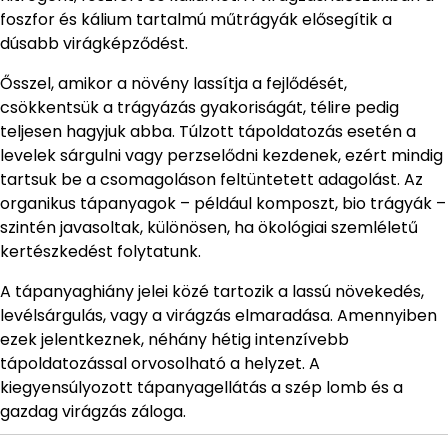
foszfor és kálium tartalmú műtrágyák elősegítik a
dúsabb virágképződést.
Ősszel, amikor a növény lassítja a fejlődését,
csökkentsük a trágyázás gyakoriságát, télire pedig
teljesen hagyjuk abba. Túlzott tápoldatozás esetén a
levelek sárgulni vagy perzselődni kezdenek, ezért mindig
tartsuk be a csomagoláson feltüntetett adagolást. Az
organikus tápanyagok – például komposzt, bio trágyák –
szintén javasoltak, különösen, ha ökológiai szemléletű
kertészkedést folytatunk.
A tápanyaghiány jelei közé tartozik a lassú növekedés,
levélsárgulás, vagy a virágzás elmaradása. Amennyiben
ezek jelentkeznek, néhány hétig intenzívebb
tápoldatozással orvosolható a helyzet. A
kiegyensúlyozott tápanyagellátás a szép lomb és a
gazdag virágzás záloga.