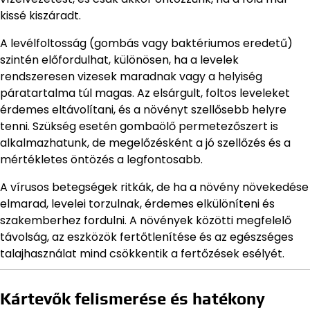
kissé kiszáradt.
A levélfoltosság (gombás vagy baktériumos eredetű)
szintén előfordulhat, különösen, ha a levelek
rendszeresen vizesek maradnak vagy a helyiség
páratartalma túl magas. Az elsárgult, foltos leveleket
érdemes eltávolítani, és a növényt szellősebb helyre
tenni. Szükség esetén gombaölő permetezőszert is
alkalmazhatunk, de megelőzésként a jó szellőzés és a
mértékletes öntözés a legfontosabb.
A vírusos betegségek ritkák, de ha a növény növekedése
elmarad, levelei torzulnak, érdemes elkülöníteni és
szakemberhez fordulni. A növények közötti megfelelő
távolság, az eszközök fertőtlenítése és az egészséges
talajhasználat mind csökkentik a fertőzések esélyét.
Kártevők felismerése és hatékony