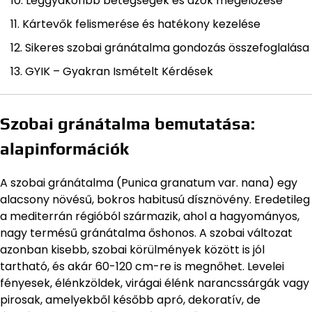
Leggyakoribb betegségek és azok megelőzése
Kártevők felismerése és hatékony kezelése
Sikeres szobai gránátalma gondozás összefoglalása
GYIK – Gyakran Ismételt Kérdések
Szobai gránátalma bemutatása:
alapinformációk
A szobai gránátalma (Punica granatum var. nana) egy
alacsony növésű, bokros habitusú dísznövény. Eredetileg
a mediterrán régióból származik, ahol a hagyományos,
nagy termésű gránátalma őshonos. A szobai változat
azonban kisebb, szobai körülmények között is jól
tartható, és akár 60-120 cm-re is megnőhet. Levelei
fényesek, élénkzöldek, virágai élénk narancssárgák vagy
pirosak, amelyekből később apró, dekoratív, de