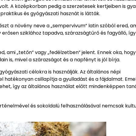
volt. A középkorban pedig a szerzetesek kertjeiben is gy
praktikus és gyógyászati hasznát is látták.
észt a növény neve a „sempervivum” latin szóból ered, am
ny erősen sziklához tapadva, szárazságtűrő és fagyálló, íg
ed, ami „tetőn” vagy „fedélzetben” jelent. Ennek oka, hogy
in is, mivel a szárazságot és a napfényt is jól bírja.
gyászati célokra is használják. Az általános népi
 hatékonyan csillapítja a gyulladást és a fájdalmat. Emel
ehet, így az általános használat előtt mindenképpen tan
énelmével és sokoldalú felhasználásával nemcsak kultur