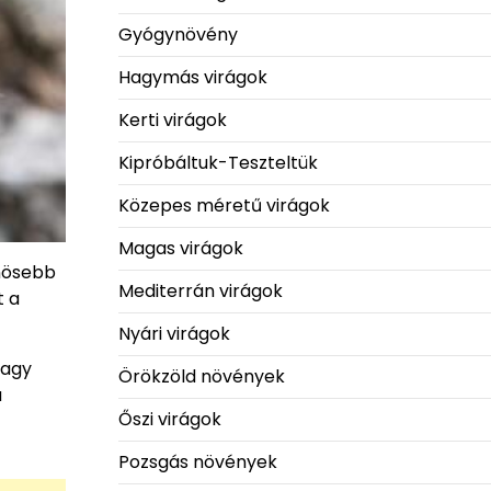
Gyógynövény
Hagymás virágok
Kerti virágok
Kipróbáltuk-Teszteltük
Közepes méretű virágok
Magas virágok
önösebb
Mediterrán virágok
t a
Nyári virágok
vagy
Örökzöld növények
a
Őszi virágok
Pozsgás növények