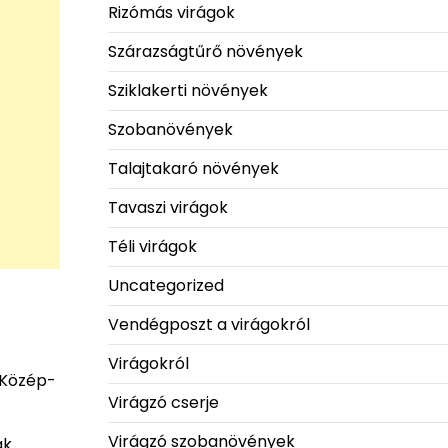
Rizómás virágok
Szárazságtűrő növények
Sziklakerti növények
Szobanövények
Talajtakaró növények
Tavaszi virágok
Téli virágok
Uncategorized
Vendégposzt a virágokról
Virágokról
 Közép-
Virágzó cserje
Virágzó szobanövények
ák