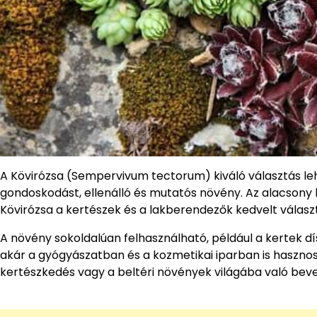
A Kövirózsa (Sempervivum tectorum) kiváló választás le
gondoskodást, ellenálló és mutatós növény. Az alacsony 
Kövirózsa a kertészek és a lakberendezők kedvelt válasz
A növény sokoldalúan felhasználható, például a kertek d
akár a gyógyászatban és a kozmetikai iparban is haszno
kertészkedés vagy a beltéri növények világába való beve