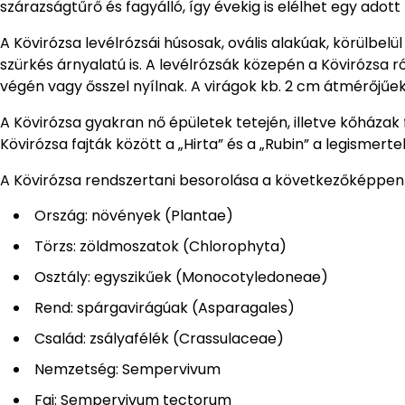
szárazságtűrő és fagyálló, így évekig is elélhet egy adott
A Kövirózsa levélrózsái húsosak, ovális alakúak, körülbelü
szürkés árnyalatú is. A levélrózsák közepén a Kövirózsa 
végén vagy ősszel nyílnak. A virágok kb. 2 cm átmérőjűek 
A Kövirózsa gyakran nő épületek tetején, illetve kőházak fal
Kövirózsa fajták között a „Hirta” és a „Rubin” a legismert
A Kövirózsa rendszertani besorolása a következőképpen 
Ország: növények (Plantae)
Törzs: zöldmoszatok (Chlorophyta)
Osztály: egyszikűek (Monocotyledoneae)
Rend: spárgavirágúak (Asparagales)
Család: zsályafélék (Crassulaceae)
Nemzetség: Sempervivum
Faj: Sempervivum tectorum