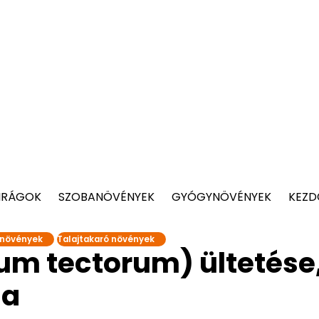
IRÁGOK
SZOBANÖVÉNYEK
GYÓGYNÖVÉNYEK
KEZD
i növények
Talajtakaró növények
um tectorum) ültetése
sa