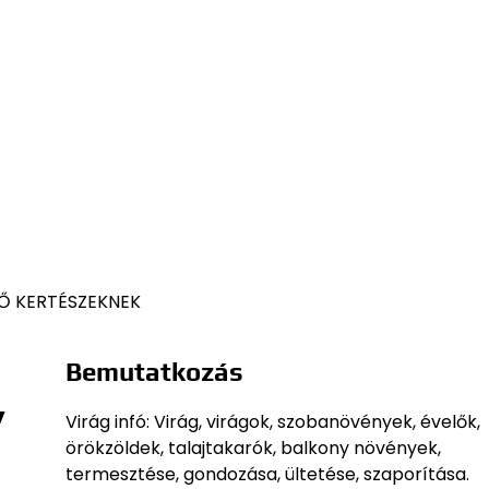
Ő KERTÉSZEKNEK
Bemutatkozás
,
Virág infó: Virág, virágok, szobanövények, évelők,
örökzöldek, talajtakarók, balkony növények,
termesztése, gondozása, ültetése, szaporítása.