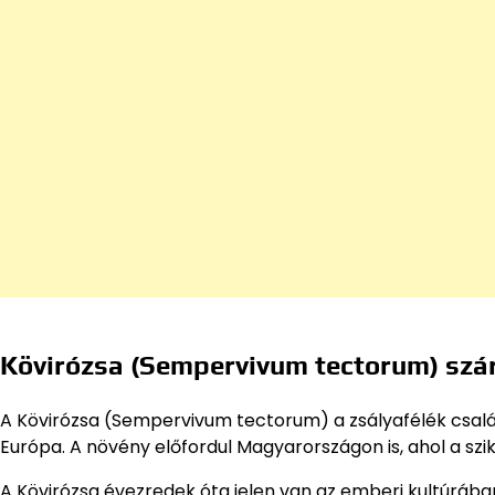
Kövirózsa (Sempervivum tectorum) szá
A Kövirózsa (Sempervivum tectorum) a zsályafélék csal
Európa. A növény előfordul Magyarországon is, ahol a sz
A Kövirózsa évezredek óta jelen van az emberi kultúrába