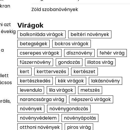
akran
Zöld szobanövények
i azt
Virágok
y évekig
balkonláda virágok
beltéri növények
betegségek
bokros virágok
 a
cserepes virágok
dísznövény
fehér virág
fűszernövény
gondozás
illatos virág
kert
kerttervezés
kertészet
lett
kertészkedés
kék virágok
lakásnövény
ácsos
levendula
lila virágok
metszés
narancssárga virág
népszerű virágok
ális,
növények
növénygondozás
növényvédelem
növényápolás
otthoni növények
piros virág