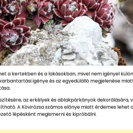
het a kertekben és a lakásokban, mivel nem igényel kül
karbantartási igénye és az egyedülálló megjelenése miat
tása.
íszítésére, az erkélyek és ablakpárkányok dekorálására, 
sítható. A Kövirózsa számos előnye miatt érdemes lehet 
zető lépésként megismerni és kipróbálni.