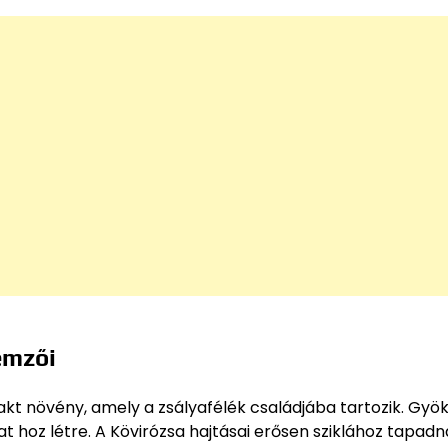
emzői
t növény, amely a zsályafélék családjába tartozik. Gyö
at hoz létre. A Kövirózsa hajtásai erősen sziklához tapadn