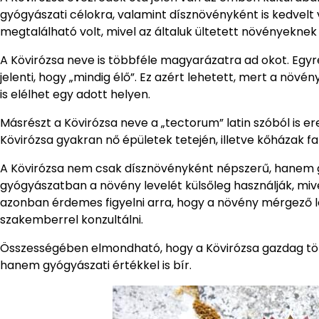
gyógyászati célokra, valamint dísznövényként is kedvelt 
megtalálható volt, mivel az általuk ültetett növényeknek 
A Kövirózsa neve is többféle magyarázatra ad okot. Egyr
jelenti, hogy „mindig élő”. Ez azért lehetett, mert a növé
is elélhet egy adott helyen.
Másrészt a Kövirózsa neve a „tectorum” latin szóból is er
Kövirózsa gyakran nő épületek tetején, illetve kőházak fala
A Kövirózsa nem csak dísznövényként népszerű, hanem gyó
gyógyászatban a növény levelét külsőleg használják, mivel
azonban érdemes figyelni arra, hogy a növény mérgező l
szakemberrel konzultálni.
Összességében elmondható, hogy a Kövirózsa gazdag tört
hanem gyógyászati értékkel is bír.