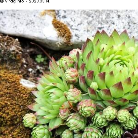
Virág infó
2023.03.14.