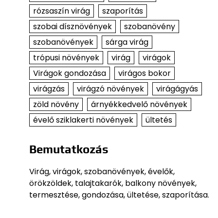
rózsaszín virág
szaporítás
szobai dísznövények
szobanövény
szobanövények
sárga virág
trópusi növények
virág
virágok
Virágok gondozása
virágos bokor
virágzás
virágzó növények
virágágyás
zöld növény
árnyékkedvelő növények
évelő sziklakerti növények
ültetés
Bemutatkozás
Virág, virágok, szobanövények, évelők,
örökzöldek, talajtakarók, balkony növények,
termesztése, gondozása, ültetése, szaporítása.