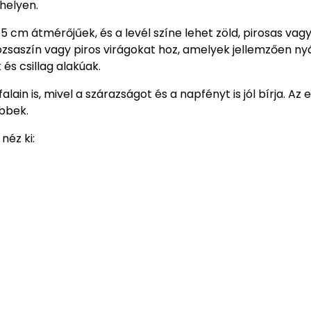
 helyen.
l 5 cm átmérőjűek, és a levél színe lehet zöld, pirosas vag
rózsaszín vagy piros virágokat hoz, amelyek jellemzően ny
és csillag alakúak.
ain is, mivel a szárazságot és a napfényt is jól bírja. Az e
ebbek.
néz ki: